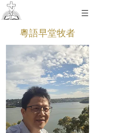
粵語早堂牧者