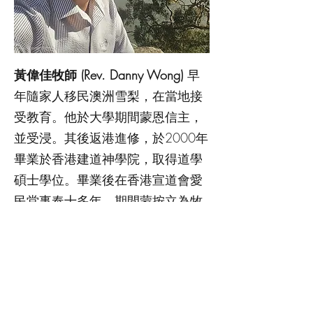
黃偉佳牧師 (Rev. Danny Wong)
早
年隨家人移民澳洲雪梨，在當地接
受教育。他於大學期間蒙恩信主，
並受浸。其後返港進修，於2000年
畢業於香港建道神學院，取得道學
碩士學位。畢業後在香港宣道會愛
民堂事奉十多年，期間蒙按立為牧
師。其後返回澳洲，在北區雪梨華
人基督教會 NDCCCS 事奉十年，
現於華人恩典基督教會全時間牧
會。